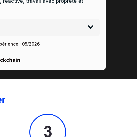
, réactive, travail avec propreté et
périence :
05/2026
ockchain
er