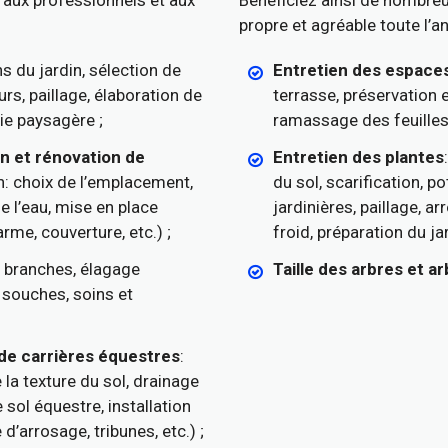
 aux professionnels et aux
Bénéficiez ainsi de nombreu
propre et agréable toute l’an
s du jardin, sélection de
Entretien des espaces
rs, paillage, élaboration de
terrasse, préservation e
ie paysagère ;
ramassage des feuilles
en et rénovation de
Entretien des plantes
: choix de l’emplacement,
du sol, scarification, 
 l’eau, mise en place
jardinières, paillage, a
arme, couverture, etc.) ;
froid, préparation du ja
es branches, élagage
Taille des arbres et a
 souches, soins et
de carrières équestres
:
e la texture du sol, drainage
 sol équestre, installation
’arrosage, tribunes, etc.) ;